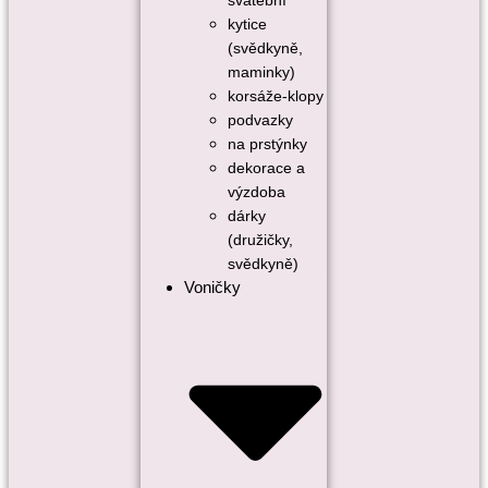
svatební
kytice
(svědkyně,
maminky)
korsáže-klopy
podvazky
na prstýnky
dekorace a
výzdoba
dárky
(družičky,
svědkyně)
Voničky