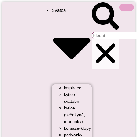
Svatba
inspirace
kytice
svatební
kytice
(svědkyně,
maminky)
korsáže-klopy
podvazky