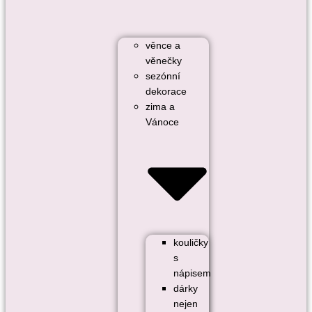
věnce a
věnečky
sezónní
dekorace
zima a
Vánoce
kouličky
s
nápisem
dárky
nejen