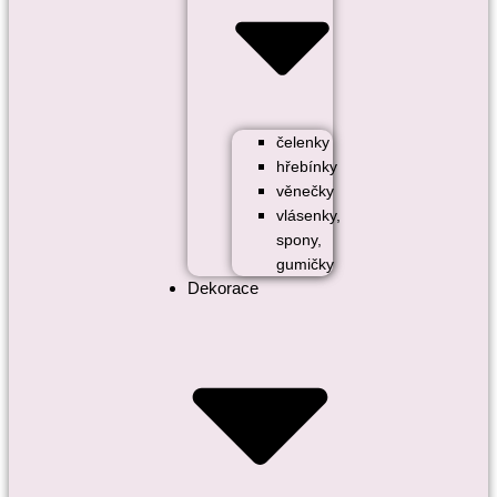
čelenky
hřebínky
věnečky
vlásenky,
spony,
gumičky
Dekorace