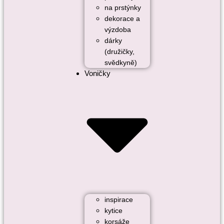
na prstýnky
dekorace a
výzdoba
dárky
(družičky,
svědkyně)
Voničky
inspirace
kytice
korsáže