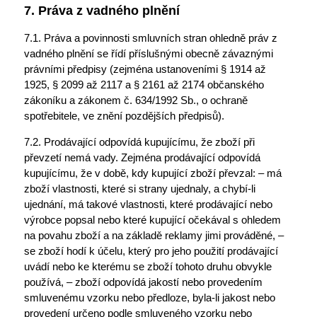
7. Práva z vadného plnění
7.1. Práva a povinnosti smluvních stran ohledně práv z
vadného plnění se řídí příslušnými obecně závaznými
právními předpisy (zejména ustanoveními § 1914 až
1925, § 2099 až 2117 a § 2161 až 2174 občanského
zákoníku a zákonem č. 634/1992 Sb., o ochraně
spotřebitele, ve znění pozdějších předpisů).
7.2. Prodávající odpovídá kupujícímu, že zboží při
převzetí nemá vady. Zejména prodávající odpovídá
kupujícímu, že v době, kdy kupující zboží převzal: – má
zboží vlastnosti, které si strany ujednaly, a chybí-li
ujednání, má takové vlastnosti, které prodávající nebo
výrobce popsal nebo které kupující očekával s ohledem
na povahu zboží a na základě reklamy jimi prováděné, –
se zboží hodí k účelu, který pro jeho použití prodávající
uvádí nebo ke kterému se zboží tohoto druhu obvykle
používá, – zboží odpovídá jakostí nebo provedením
smluvenému vzorku nebo předloze, byla-li jakost nebo
provedení určeno podle smluveného vzorku nebo