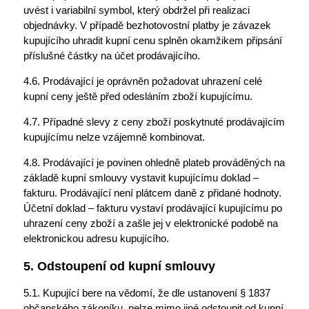
uvést i variabilní symbol, který obdržel při realizaci
objednávky. V případě bezhotovostní platby je závazek
kupujícího uhradit kupní cenu splněn okamžikem připsání
příslušné částky na účet prodávajícího.
4.6. Prodávající je oprávněn požadovat uhrazení celé
kupní ceny ještě před odesláním zboží kupujícímu.
4.7. Případné slevy z ceny zboží poskytnuté prodávajícím
kupujícímu nelze vzájemně kombinovat.
4.8. Prodávající je povinen ohledně plateb prováděných na
základě kupní smlouvy vystavit kupujícímu doklad –
fakturu. Prodávající není plátcem daně z přidané hodnoty.
Účetní doklad – fakturu vystaví prodávající kupujícímu po
uhrazení ceny zboží a zašle jej v elektronické podobě na
elektronickou adresu kupujícího.
5. Odstoupení od kupní smlouvy
5.1. Kupující bere na vědomí, že dle ustanovení § 1837
občanského zákoníku, nelze mimo jiné odstoupit od kupní