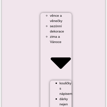
věnce a
věnečky
sezónní
dekorace
zima a
Vánoce
kouličky
s
nápisem
dárky
nejen