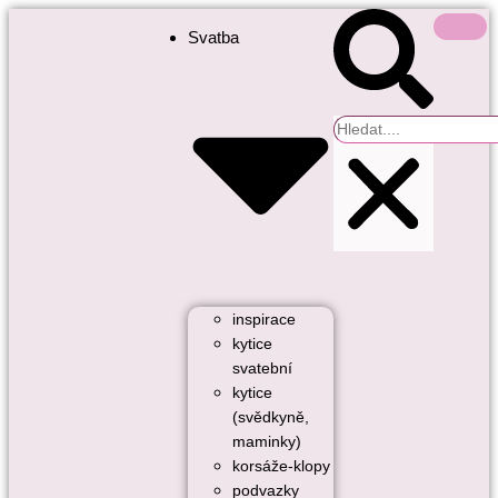
Svatba
inspirace
kytice
svatební
kytice
(svědkyně,
maminky)
korsáže-klopy
podvazky