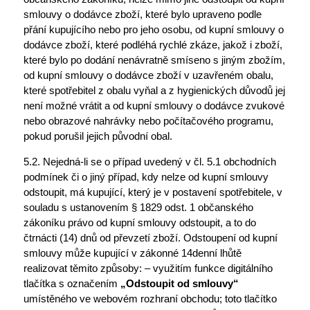
smlouvy o dodávce zboží, které bylo upraveno podle
přání kupujícího nebo pro jeho osobu, od kupní smlouvy o
dodávce zboží, které podléhá rychlé zkáze, jakož i zboží,
které bylo po dodání nenávratně smíseno s jiným zbožím,
od kupní smlouvy o dodávce zboží v uzavřeném obalu,
které spotřebitel z obalu vyňal a z hygienických důvodů jej
není možné vrátit a od kupní smlouvy o dodávce zvukové
nebo obrazové nahrávky nebo počítačového programu,
pokud porušil jejich původní obal.
5.2. Nejedná-li se o případ uvedený v čl. 5.1 obchodních
podmínek či o jiný případ, kdy nelze od kupní smlouvy
odstoupit, má kupující, který je v postavení spotřebitele, v
souladu s ustanovením § 1829 odst. 1 občanského
zákoníku právo od kupní smlouvy odstoupit, a to do
čtrnácti (14) dnů od převzetí zboží. Odstoupení od kupní
smlouvy může kupující v zákonné 14denní lhůtě
realizovat těmito způsoby: – využitím funkce digitálního
tlačítka s označením
„Odstoupit od smlouvy“
umístěného ve webovém rozhraní obchodu; toto tlačítko