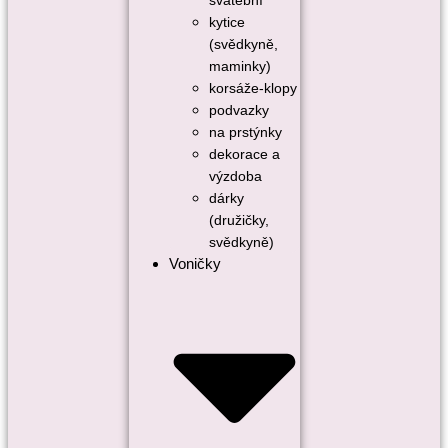
svatební
kytice
(svědkyně,
maminky)
korsáže-klopy
podvazky
na prstýnky
dekorace a
výzdoba
dárky
(družičky,
svědkyně)
Voničky