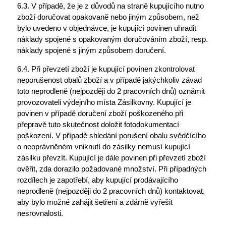
6.3. V případě, že je z důvodů na straně kupujícího nutno
zboží doručovat opakovaně nebo jiným způsobem, než
bylo uvedeno v objednávce, je kupující povinen uhradit
náklady spojené s opakovaným doručováním zboží, resp.
náklady spojené s jiným způsobem doručení.
6.4. Při převzetí zboží je kupující povinen zkontrolovat
neporušenost obalů zboží a v případě jakýchkoliv závad
toto neprodleně (nejpozději do 2 pracovních dnů) oznámit
provozovateli výdejního místa Zásilkovny. Kupující je
povinen v případě doručení zboží poškozeného při
přepravě tuto skutečnost doložit fotodokumentací
poškození. V případě shledání porušení obalu svědčícího
o neoprávněném vniknutí do zásilky nemusí kupující
zásilku převzít. Kupující je dále povinen při převzetí zboží
ověřit, zda dorazilo požadované množství. Při případných
rozdílech je zapotřebí, aby kupující prodávajícího
neprodleně (nejpozději do 2 pracovních dnů) kontaktovat,
aby bylo možné zahájit šetření a zdárně vyřešit
nesrovnalosti.