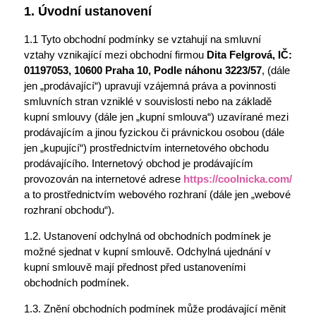
1. Úvodní ustanovení
1.1 Tyto obchodní podmínky se vztahují na smluvní
vztahy vznikající mezi obchodní firmou
Dita Felgrová, IČ:
01197053, 10600 Praha 10, Podle náhonu 3223/57
, (dále
jen „prodávající“) upravují vzájemná práva a povinnosti
smluvních stran vzniklé v souvislosti nebo na základě
kupní smlouvy (dále jen „kupní smlouva“) uzavírané mezi
prodávajícím a jinou fyzickou či právnickou osobou (dále
jen „kupující“) prostřednictvím internetového obchodu
prodávajícího. Internetový obchod je prodávajícím
provozován na internetové adrese
https://coolnicka.com/
a to prostřednictvím webového rozhraní (dále jen „webové
rozhraní obchodu“).
1.2. Ustanovení odchylná od obchodních podmínek je
možné sjednat v kupní smlouvě. Odchylná ujednání v
kupní smlouvě mají přednost před ustanoveními
obchodních podmínek.
1.3. Znění obchodních podmínek může prodávající měnit