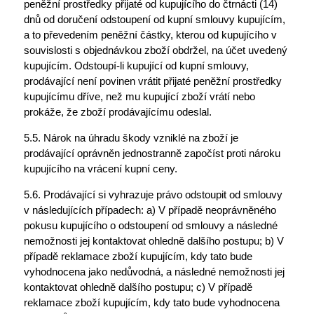
peněžní prostředky přijaté od kupujícího do čtrnácti (14)
dnů od doručení odstoupení od kupní smlouvy kupujícím,
a to převedením peněžní částky, kterou od kupujícího v
souvislosti s objednávkou zboží obdržel, na účet uvedený
kupujícím. Odstoupí-li kupující od kupní smlouvy,
prodávající není povinen vrátit přijaté peněžní prostředky
kupujícímu dříve, než mu kupující zboží vrátí nebo
prokáže, že zboží prodávajícímu odeslal.
5.5. Nárok na úhradu škody vzniklé na zboží je
prodávající oprávněn jednostranně započíst proti nároku
kupujícího na vrácení kupní ceny.
5.6. Prodávající si vyhrazuje právo odstoupit od smlouvy
v následujících případech: a) V případě neoprávněného
pokusu kupujícího o odstoupení od smlouvy a následné
nemožnosti jej kontaktovat ohledně dalšího postupu; b) V
případě reklamace zboží kupujícím, kdy tato bude
vyhodnocena jako nedůvodná, a následné nemožnosti jej
kontaktovat ohledně dalšího postupu; c) V případě
reklamace zboží kupujícím, kdy tato bude vyhodnocena