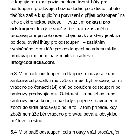
je kupujícímu k dispozici po dobu trvání lhůty pro
odstoupení; prodávající bezodkladně po aktivaci tohoto
tlačítka zašle kupujícímu potvrzení o přijetí odstoupení na
jeho elektronickou adresu; – využitím
odkazu pro
odstoupení
, který je součástí e-mailu zaslaného
prodávajícím při dokončení objednávky a který je aktivní
po dobu trvání lhůty pro odstoupení; – zasláním
vyplněného formuláře pro odstoupení na adresu sídla
prodávajícího nebo na e-mailovou adresu
info@coolnicka.com
.
5.3. V případě odstoupení od kupní smlouvy se kupní
smlouva od počátku ruší. Zboží musí být prodávajícímu
vráceno do čtrnácti (14) dnů od doručení odstoupení od
smlouvy prodávajícímu. Odstoupí-li kupující od kupní
smlouvy, nese kupující náklady spojené s navrácením
zboží do sídla prodávajícího, a to i v tom případě, kdy
zboží nemůže být vráceno pro svou povahu obvyklou
poštovní cestou.
5.4. V případě odstoupení od smlouvy vrátí prodávající