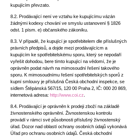
kupujícím převzato.
8.2. Prodávající není ve vztahu ke kupujícímu vázán
žádnými kodexy chování ve smyslu ustanovení § 1826
odst. 1 písm. e) občanského zákoníku.
8.3. V případě, že kupující je spotřebitelem dle příslušných
právních předpisů, a dojde mezi prodávajícícm a
kupujícím ke spotřebitelskému sporu, který se nepodaří
vyřešit dohodou, bere tímto kupující na vědomí, že je
oprávněn podat návrh na mimosoudní řešení takového
sporu. K mimosoudnímu řešení spotřebitelských sporů z
kupní smlouvy je příslušná Česká obchodní inspekce, se
sídlem Štěpánská 567/15, 120 00 Praha 2, IČ: 000 20 869,
internetová adresa:
http://www.coi.cz
.
8.4. Prodávající je oprávněn k prodeji zboží na základě
živnostenského oprávnění. Živnostenskou kontrolu
provádí v rámci své působnosti příslušný živnostenský
úřad. Dozor nad oblastí ochrany osobních údajů vykonává
Úřad pro ochranu osobních údajů. Česká obchodní