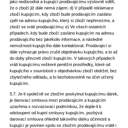
jako nedůvodná a kupující prodávajícímu výslovně sdělí,
že o zboží již dále nemá zájem; d) V případě reklamace
zboží kupujícím, kdy zboží bude prodávajícím zasláno
zpět na adresu kupujícího, který si zboží nepřevezme, a
zboží se vrátí prodávajícímu; e) Ve všech ostatních
případech, kdy bude zboží zasláno kupujícím na adresu
prodávajícího bez jakékoliv informace, a následné
nemožnosti kupujícího dále kontaktovat. Prodávající si
dále vyhrazuje právo zrušit objednávku kupujícího, a to až
do doby převzetí zboží kupujícím. V takových případech
vrátí kupujícímu veškeré peněžní prostředky, které od
kupujícího v souvislosti s objednávkou zboží obdržel, bez
zbytečného odkladu, a to bezhotovostně na účet určený
kupujícím.
5.7. Je-li společně se zbožím poskytnut kupujícímu dárek,
je darovací smlouva mezi prodávajícím a kupujícím
uzavřena s rozvazovací podmínkou, že dojde-li k
odstoupení od kupní smlouvy kupujícím, pozbývá
darovací smlouva ohledně takového dárku účinnosti a
kupující je povinen spolu se zbožím prodávajícímu vrátit i