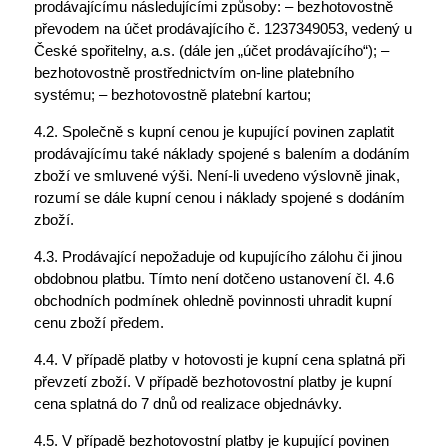
prodávajícímu následujícími způsoby: – bezhotovostně
převodem na účet prodávajícího č. 1237349053, vedený u
České spořitelny, a.s. (dále jen „účet prodávajícího“); –
bezhotovostně prostřednictvím on-line platebního
systému; – bezhotovostně platební kartou;
4.2. Společně s kupní cenou je kupující povinen zaplatit
prodávajícímu také náklady spojené s balením a dodáním
zboží ve smluvené výši. Není-li uvedeno výslovně jinak,
rozumí se dále kupní cenou i náklady spojené s dodáním
zboží.
4.3. Prodávající nepožaduje od kupujícího zálohu či jinou
obdobnou platbu. Tímto není dotčeno ustanovení čl. 4.6
obchodních podmínek ohledně povinnosti uhradit kupní
cenu zboží předem.
4.4. V případě platby v hotovosti je kupní cena splatná při
převzetí zboží. V případě bezhotovostní platby je kupní
cena splatná do 7 dnů od realizace objednávky.
4.5. V případě bezhotovostní platby je kupující povinen