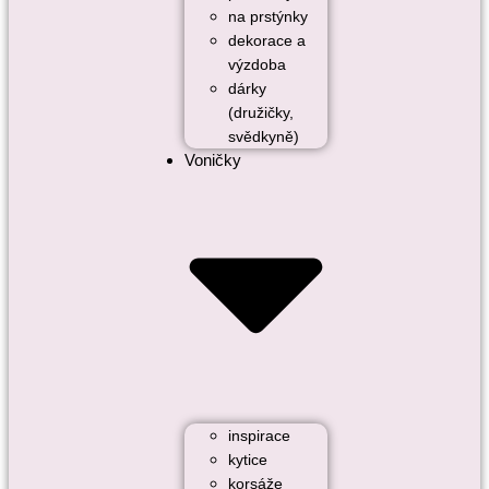
na prstýnky
dekorace a
výzdoba
dárky
(družičky,
svědkyně)
Voničky
inspirace
kytice
korsáže