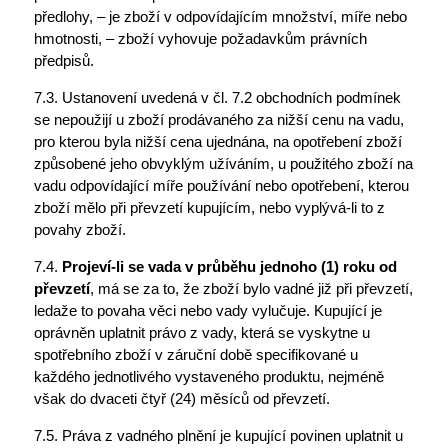
předlohy, – je zboží v odpovídajícím množství, míře nebo
hmotnosti, – zboží vyhovuje požadavkům právních
předpisů.
7.3. Ustanovení uvedená v čl. 7.2 obchodních podmínek
se nepoužijí u zboží prodávaného za nižší cenu na vadu,
pro kterou byla nižší cena ujednána, na opotřebení zboží
způsobené jeho obvyklým užíváním, u použitého zboží na
vadu odpovídající míře používání nebo opotřebení, kterou
zboží mělo při převzetí kupujícím, nebo vyplývá-li to z
povahy zboží.
7.4.
Projeví-li se vada v průběhu jednoho (1) roku od
převzetí
, má se za to, že zboží bylo vadné již při převzetí,
ledaže to povaha věci nebo vady vylučuje. Kupující je
oprávněn uplatnit právo z vady, která se vyskytne u
spotřebního zboží v záruční době specifikované u
každého jednotlivého vystaveného produktu, nejméně
však do dvaceti čtyř (24) měsíců od převzetí.
7.5. Práva z vadného plnění je kupující povinen uplatnit u