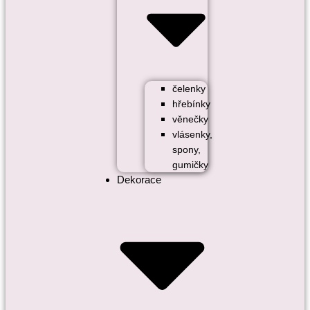
čelenky
hřebínky
věnečky
vlásenky,
spony,
gumičky
Dekorace