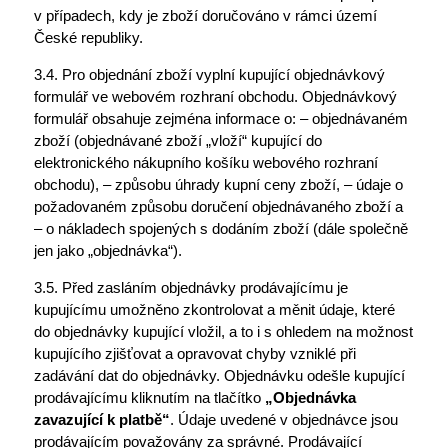
v případech, kdy je zboží doručováno v rámci území
České republiky.
3.4. Pro objednání zboží vyplní kupující objednávkový
formulář ve webovém rozhraní obchodu. Objednávkový
formulář obsahuje zejména informace o: – objednávaném
zboží (objednávané zboží „vloží“ kupující do
elektronického nákupního košíku webového rozhraní
obchodu), – způsobu úhrady kupní ceny zboží, – údaje o
požadovaném způsobu doručení objednávaného zboží a
– o nákladech spojených s dodáním zboží (dále společně
jen jako „objednávka“).
3.5. Před zasláním objednávky prodávajícímu je
kupujícímu umožněno zkontrolovat a měnit údaje, které
do objednávky kupující vložil, a to i s ohledem na možnost
kupujícího zjišťovat a opravovat chyby vzniklé při
zadávání dat do objednávky. Objednávku odešle kupující
prodávajícímu kliknutím na tlačítko
„Objednávka
zavazující k platbě“
. Údaje uvedené v objednávce jsou
prodávajícím považovány za správné. Prodávající