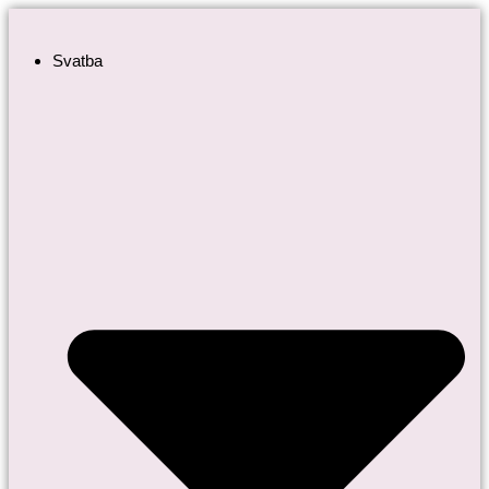
Přejít
k
Svatba
obsahu