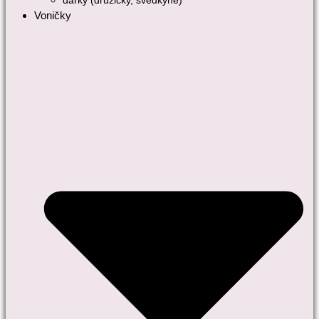
dárky (družičky, svědkyně)
Voničky