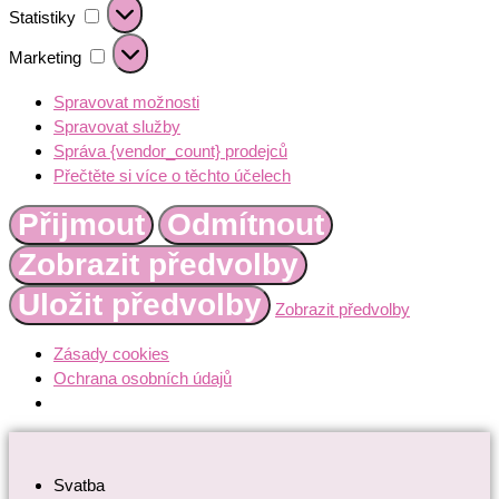
Statistiky
Statistiky
Marketing
Marketing
Spravovat možnosti
Spravovat služby
Správa {vendor_count} prodejců
Přečtěte si více o těchto účelech
Přijmout
Odmítnout
Zobrazit předvolby
Uložit předvolby
Zobrazit předvolby
Zásady cookies
Ochrana osobních údajů
Přejít
k
Svatba
obsahu