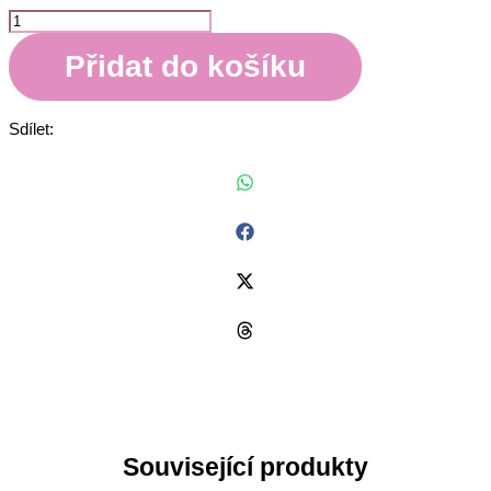
Staročeský
věnec
Přidat do košíku
UKÁZKA
množství
Sdílet:
Související produkty