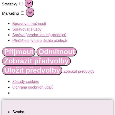
Statistiky
Statistiky
Marketing
Marketing
Spravovat možnosti
Spravovat služby
Správa {vendor_count} prodejců
Přečtěte si více o těchto účelech
Přijmout
Odmítnout
Zobrazit předvolby
Uložit předvolby
Zobrazit předvolby
Zásady cookies
Ochrana osobních údajů
Přejít
k
Svatba
obsahu