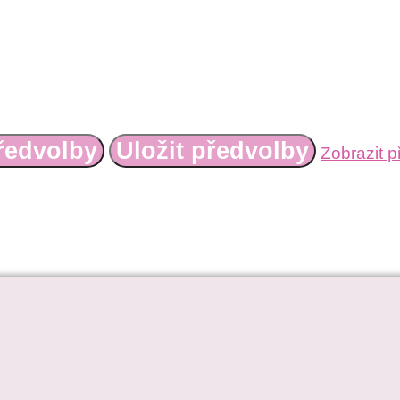
ředvolby
Uložit předvolby
Zobrazit p