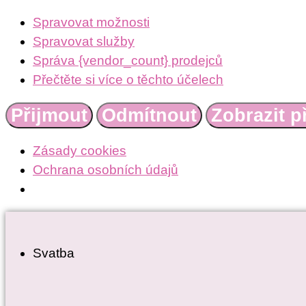
Spravovat možnosti
Spravovat služby
Správa {vendor_count} prodejců
Přečtěte si více o těchto účelech
Přijmout
Odmítnout
Zobrazit p
Zásady cookies
Ochrana osobních údajů
Přejít
k
Svatba
obsahu