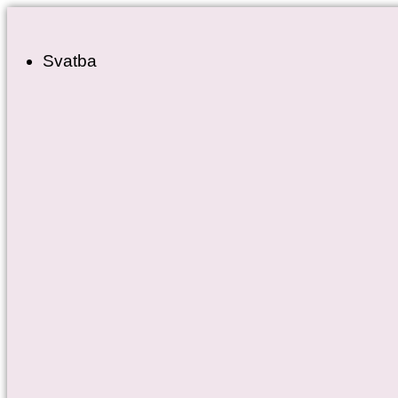
Přejít
k
Svatba
obsahu