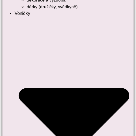
dekorace a výzdoba
dárky (družičky, svědkyně)
Voničky