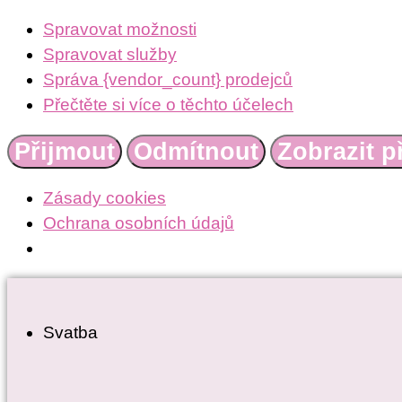
Spravovat možnosti
Spravovat služby
Správa {vendor_count} prodejců
Přečtěte si více o těchto účelech
Přijmout
Odmítnout
Zobrazit p
Zásady cookies
Ochrana osobních údajů
Přejít
k
Svatba
obsahu