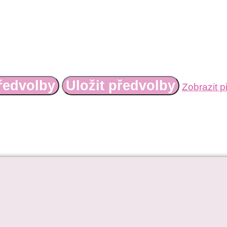
ředvolby
Uložit předvolby
Zobrazit p