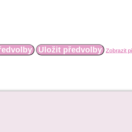
ředvolby
Uložit předvolby
Zobrazit p