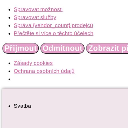
Spravovat možnosti
Spravovat služby
Správa {vendor_count} prodejců
Přečtěte si více o těchto účelech
Přijmout
Odmítnout
Zobrazit p
Zásady cookies
Ochrana osobních údajů
Přejít
k
Svatba
obsahu